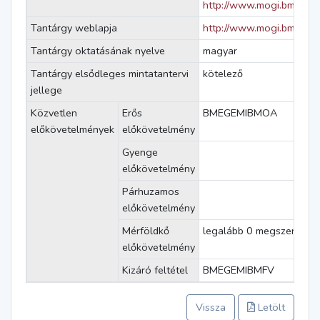
http://www.mogi.bme.hu
Tantárgy weblapja
http://www.mogi.bme.hu
Tantárgy oktatásának nyelve
magyar
Tantárgy elsődleges mintatantervi
kötelező
jellege
Közvetlen
Erős
BMEGEMIBMOA
előkövetelmények
előkövetelmény
Gyenge
előkövetelmény
Párhuzamos
előkövetelmény
Mérföldkő
legalább 0 megszerzett k
előkövetelmény
Kizáró feltétel
BMEGEMIBMFV
Vissza
Letölt