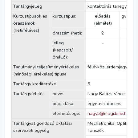
Tantárgyjelleg
kontaktórás tanegység
Kurzustípusok és
kurzustípus:
előadás
gyakorl
óraszámok
(elmélet)
(heti/féléves)
óraszám (heti):
2
0
jelleg
-
-
(kapcsolt/
önálló):
Tanulmányi teljesítményértékelés
félévközi érdemjegy
(minőségi értékelés) típusa
Tantárgy kreditértéke
5
Tantárgyfelelős
neve:
Nagy Balázs Vince
beosztása:
egyetemi docens
elérhetősége:
nagyb@mogi.bme.hu
Tantárgyat gondozó oktatási
Mechatronika, Optika és 
szervezeti egység
Tanszék