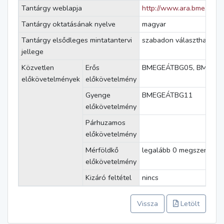
Tantárgy weblapja
http://www.ara.bme.hu/
Tantárgy oktatásának nyelve
magyar
Tantárgy elsődleges mintatantervi
szabadon választható
jellege
Közvetlen
Erős
BMEGEÁTBG05, BMEGE
előkövetelmények
előkövetelmény
Gyenge
BMEGEÁTBG11
előkövetelmény
Párhuzamos
előkövetelmény
Mérföldkő
legalább 0 megszerzett k
előkövetelmény
Kizáró feltétel
nincs
Vissza
Letölt