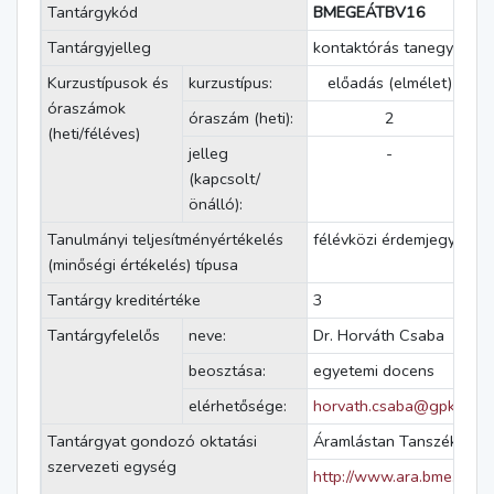
Tantárgykód
BMEGEÁTBV16
Tantárgyjelleg
kontaktórás tanegység
Kurzustípusok és
kurzustípus:
előadás (elmélet)
g
óraszámok
óraszám (heti):
2
(heti/féléves)
jelleg
-
(kapcsolt/
önálló):
Tanulmányi teljesítményértékelés
félévközi érdemjegy
(minőségi értékelés) típusa
Tantárgy kreditértéke
3
Tantárgyfelelős
neve:
Dr. Horváth Csaba
beosztása:
egyetemi docens
elérhetősége:
horvath.csaba@gpk.bme.
Tantárgyat gondozó oktatási
Áramlástan Tanszék
szervezeti egység
http://www.ara.bme.hu