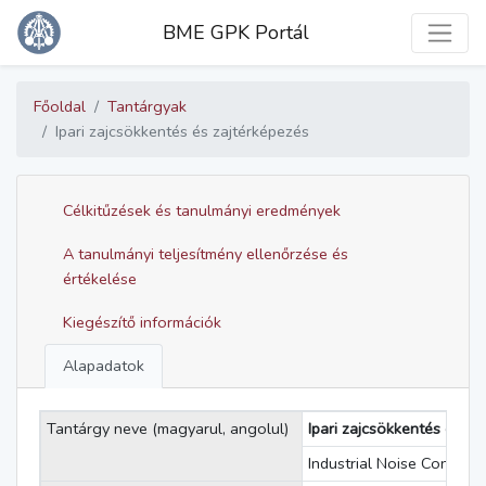
Toggle
BME GPK Portál
Főoldal
Tantárgyak
Ipari zajcsökkentés és zajtérképezés
Célkitűzések és tanulmányi eredmények
A tanulmányi teljesítmény ellenőrzése és
értékelése
Kiegészítő információk
Alapadatok
Tantárgy neve (magyarul, angolul)
Ipari zajcsökkentés és za
Industrial Noise Control