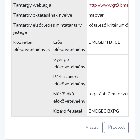
Tantárgy weblapja
http://www.gt3.bme.hu
Tantárgy oktatásának nyelve
magyar
Tantárgy elsődleges mintatantervi
kötelező kritériumkövete
jellege
Közvetlen
Erős
BMEGEPTBT01
előkövetelmények
előkövetelmény
Gyenge
előkövetelmény
Párhuzamos
előkövetelmény
Mérföldkő
legalább 0 megszerzett k
előkövetelmény
Kizáró feltétel
BMEGEGIBXPG
Vissza
Letölt