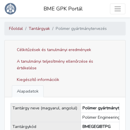
Toggle
BME GPK Portál
Főoldal
Tantárgyak
Polimer gyártmánytervezés
Célkitűzések és tanulmányi eredmények
A tanulmányi teljesítmény ellenőrzése és
értékelése
Kiegészítő információk
Alapadatok
Tantárgy neve (magyarul, angolul)
Polimer gyártmánytervez
Polimer Engineering
Tantárgykód
BMEGEGIBTPG