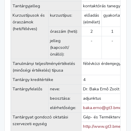
Tantárgyjelleg
kontaktórás tanegység
Kurzustípusok és
kurzustípus:
előadás
gyakorlat
lab
óraszámok
(elmélet)
g
(heti/féléves)
óraszám (heti):
2
1
jelleg
-
-
(kapcsolt/
önálló):
Tanulmányi teljesítményértékelés
félévközi érdemjegy
(minőségi értékelés) típusa
Tantárgy kreditértéke
4
Tantárgyfelelős
neve:
Dr. Baka Ernő Zsolt
beosztása:
adjunktus
elérhetősége:
baka.erno@gt3.bme.hu
Tantárgyat gondozó oktatási
Gép- és Terméktervezés 
szervezeti egység
http://www.gt3.bme.hu