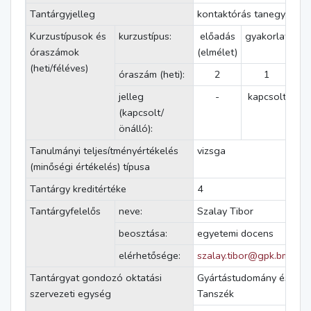
Tantárgyjelleg
kontaktórás tanegység
Kurzustípusok és
kurzustípus:
előadás
gyakorlat
lab
óraszámok
(elmélet)
g
(heti/féléves)
óraszám (heti):
2
1
jelleg
-
kapcsolt
(kapcsolt/
önálló):
Tanulmányi teljesítményértékelés
vizsga
(minőségi értékelés) típusa
Tantárgy kreditértéke
4
Tantárgyfelelős
neve:
Szalay Tibor
beosztása:
egyetemi docens
elérhetősége:
szalay.tibor@gpk.bme.hu
Tantárgyat gondozó oktatási
Gyártástudomány és -tec
szervezeti egység
Tanszék