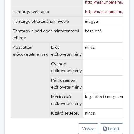
http://manuf.bme.hu/
Tantárgy weblapja
http://manuf.bme.hu/?pa
Tantárgy oktatásának nyelve
magyar
Tantárgy elsődleges mintatantervi
kötelező
jellege
Közvetlen
Erős
nincs
előkövetelmények
előkövetelmény
Gyenge
előkövetelmény
Párhuzamos
előkövetelmény
Mérföldkő
legalább 0 megszerzett k
előkövetelmény
Kizáró feltétel
nincs
Vissza
Letölt