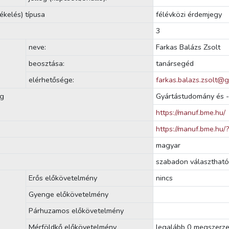
ékelés) típusa
félévközi érdemjegy
3
neve:
Farkas Balázs Zsolt
beosztása:
tanársegéd
elérhetősége:
farkas.balazs.zsolt@
ég
Gyártástudomány és -
https://manuf.bme.hu/
https://manuf.bme.hu
magyar
szabadon választható
Erős előkövetelmény
nincs
Gyenge előkövetelmény
Párhuzamos előkövetelmény
Mérföldkő előkövetelmény
legalább 0 megszerzet