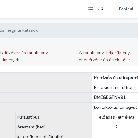
Főoldal
íziós megmunkálások
lkitűzések és tanulmányi
A tanulmányi teljesítmény
edmények
ellenőrzése és értékelése
Precíziós és ultrapre
Precision and ultrapr
BMEGEGTNV91
kontaktórás tanegys
kurzustípus:
előadás (elmélet)
óraszám (heti):
2
jelleg (kapcsolt/önálló):
-