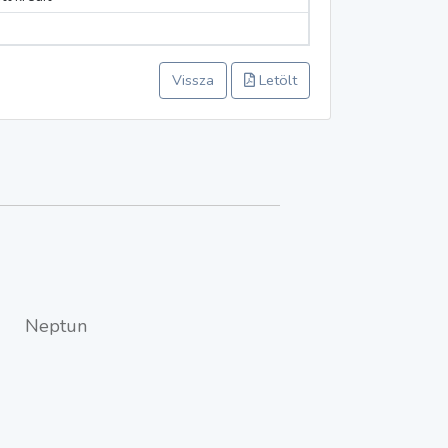
Vissza
Letölt
Neptun