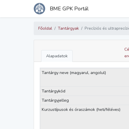
BME GPK Portál
Főoldal
Tantárgyak
Precíziós és ultraprec
Cé
Alapadatok
er
Tantárgy neve (magyarul, angolul)
Tantárgykód
Tantárgyjelleg
Kurzustípusok és óraszámok (heti/féléves)