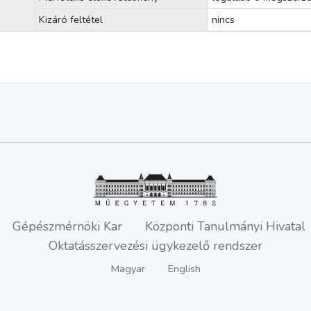
Kizáró feltétel
nincs
Gépészmérnöki Kar
Központi Tanulmányi Hivatal
Oktatásszervezési ügykezelő rendszer
Magyar
English
Copyright © 2019 Budapesti Műszaki és Gazdaságtudományi Egyetem