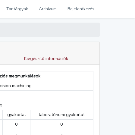
Tantárgyak
Archívum
Bejelentkezés
Kiegészítő információk
cíziós megmunkálások
ecision machining
ég
gyakorlat
laboratóriumi gyakorlat
0
0
-
-