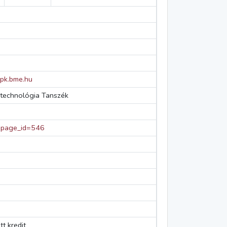
gpk.bme.hu
technológia Tanszék
/?page_id=546
t kredit