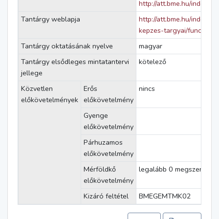
http://att.bme.hu/index.ph
Tantárgy weblapja
http://att.bme.hu/index.p
kepzes-targyai/functional
Tantárgy oktatásának nyelve
magyar
Tantárgy elsődleges mintatantervi
kötelező
jellege
Közvetlen
Erős
nincs
előkövetelmények
előkövetelmény
Gyenge
előkövetelmény
Párhuzamos
előkövetelmény
Mérföldkő
legalább 0 megszerzett k
előkövetelmény
Kizáró feltétel
BMEGEMTMK02