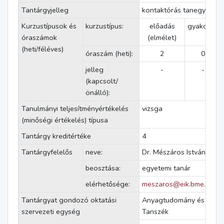
Tantárgyjelleg
kontaktórás tanegység
Kurzustípusok és
kurzustípus:
előadás
gyakorlat
óraszámok
(elmélet)
(heti/féléves)
óraszám (heti):
2
0
jelleg
-
-
(kapcsolt/
önálló):
Tanulmányi teljesítményértékelés
vizsga
(minőségi értékelés) típusa
Tantárgy kreditértéke
4
Tantárgyfelelős
neve:
Dr. Mészáros István Attil
beosztása:
egyetemi tanár
elérhetősége:
meszaros@eik.bme.hu
Tantárgyat gondozó oktatási
Anyagtudomány és Tech
szervezeti egység
Tanszék