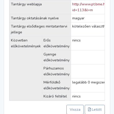
Tantárgy weblapja
http://www.pt.bme.hu/tan
id=113&l=m
Tantárgy oktatásának nyelve
magyar
Tantárgy elsődleges mintatantervi
kötelezően választható
jellege
Közvetlen
Erős
nincs
előkövetelmények
előkövetelmény
Gyenge
előkövetelmény
Párhuzamos
előkövetelmény
Mérföldkő
legalább 0 megszerzett k
előkövetelmény
Kizáró feltétel
nincs
Vissza
Letölt