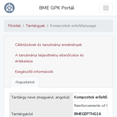
Toggle
BME GPK Portál
Főoldal
Tantárgyak
Kompozitok erősítőanyagai
Célkitűzések és tanulmányi eredmények
A tanulmányi teljesítmény ellenőrzése és
értékelése
Kiegészítő információk
Alapadatok
Tantárgy neve (magyarul, angolul)
Kompozitok erősítőanyag
Reinforcements of Compo
Tantárgykód
BMEGEPTNG16