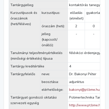
Tantárgyjelleg
kontaktórás tanegység
Kurzustípusok és
kurzustípus:
előadás
gyakorlat
lab
óraszámok
(elmélet)
g
(heti/féléves)
óraszám (heti):
2
0
jelleg
-
-
(kapcsolt/
önálló):
Tanulmányi teljesítményértékelés
félévközi érdemjegy
(minőségi értékelés) típusa
Tantárgy kreditértéke
4
Tantárgyfelelős
neve:
Dr. Bakonyi Péter
beosztása:
adjunktus
elérhetősége:
bakonyi@pt.bme.hu
Tantárgyat gondozó oktatási
Polimertechnika Tanszék
szervezeti egység
http://www.pt.bme.hu/