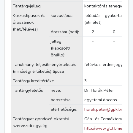
Tantárgyjelleg
kontaktórás tanegység
Kurzustípusok és
kurzustípus:
előadás
gyakorlat
lab
óraszámok
(elmélet)
g
(heti/féléves)
óraszám (heti):
2
0
jelleg
-
-
(kapcsolt/
önálló):
Tanulmányi teljesítményértékelés
félévközi érdemjegy
(minőségi értékelés) típusa
Tantárgy kreditértéke
3
Tantárgyfelelős
neve:
Dr. Horák Péter
beosztása:
egyetemi docens
elérhetősége:
horak.peter@gpk.bme.hu
Tantárgyat gondozó oktatási
Gép- és Terméktervezés 
szervezeti egység
http://www.gt3.bme.hu