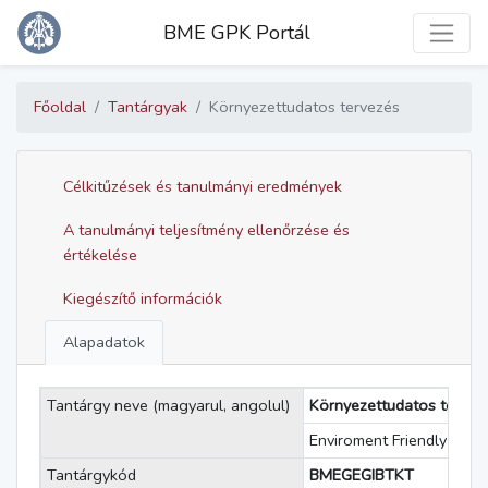
Toggle
BME GPK Portál
Főoldal
Tantárgyak
Környezettudatos tervezés
Célkitűzések és tanulmányi eredmények
A tanulmányi teljesítmény ellenőrzése és
értékelése
Kiegészítő információk
Alapadatok
Tantárgy neve (magyarul, angolul)
Környezettudatos tervez
Enviroment Friendly Desi
Tantárgykód
BMEGEGIBTKT