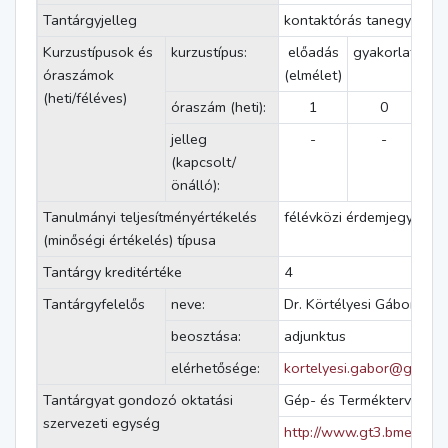
Tantárgyjelleg
kontaktórás tanegység
Kurzustípusok és
kurzustípus:
előadás
gyakorlat
lab
óraszámok
(elmélet)
g
(heti/féléves)
óraszám (heti):
1
0
jelleg
-
-
(kapcsolt/
önálló):
Tanulmányi teljesítményértékelés
félévközi érdemjegy
(minőségi értékelés) típusa
Tantárgy kreditértéke
4
Tantárgyfelelős
neve:
Dr. Körtélyesi Gábor Zolt
beosztása:
adjunktus
elérhetősége:
kortelyesi.gabor@gt3.bm
Tantárgyat gondozó oktatási
Gép- és Terméktervezés 
szervezeti egység
http://www.gt3.bme.hu