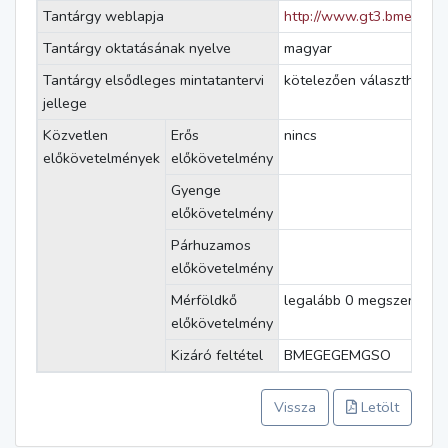
Tantárgy weblapja
http://www.gt3.bme.hu/n
Tantárgy oktatásának nyelve
magyar
Tantárgy elsődleges mintatantervi
kötelezően választható
jellege
Közvetlen
Erős
nincs
előkövetelmények
előkövetelmény
Gyenge
előkövetelmény
Párhuzamos
előkövetelmény
Mérföldkő
legalább 0 megszerzett k
előkövetelmény
Kizáró feltétel
BMEGEGEMGSO
Vissza
Letölt